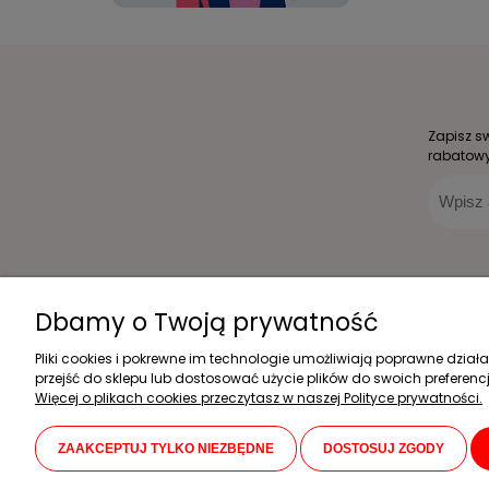
Zapisz s
rabatowy
Zakupy
Pomoc
Dbamy o Twoją prywatność
Czas realizacji zamówienia
Jak kupować?
Pliki cookies i pokrewne im technologie umożliwiają poprawne dzia
Formy płatności
Częste pytania
przejść do sklepu lub dostosować użycie plików do swoich preferencj
Koszt dostawy
Polityka prywatności
Więcej o plikach cookies przeczytasz w naszej Polityce prywatności.
Reklamacje i zwroty
Regulamin sklepu
Karta Dużej Rodziny
ZAAKCEPTUJ TYLKO NIEZBĘDNE
DOSTOSUJ ZGODY
Dla placówek edukacyjnych