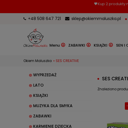
🖤Kup 2 produkty m
+48 508 647 721
sklep@okiemmaluszka.pl
Menu
ZABAWKI
KSIĄŻKI
SEN I 
Okiem Maluszka
»
SES CREATIVE
WYPRZEDAŻ
SES CREAT
LATO
Znaleziono produ
KSIĄŻKI
MUZYKA DLA SMYKA
ZABAWKI
KARMIENIE DZIECKA