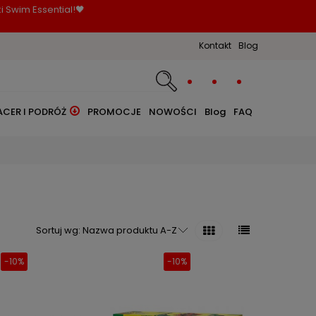
i Swim Essential!🖤
Kontakt
Blog
ACER I PODRÓŻ
PROMOCJE
NOWOŚCI
Blog
FAQ
Sortuj wg:
Nazwa produktu A-Z
-10%
-10%