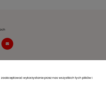
dach
Dane firmy
 zaakceptować wykorzystanie przez nas wszystkich tych plików i
KAMAR Mariusz Kalwarczyk
Chłopickiego 46
05-080 Izabelin C
k?
+48 508 647 721
pon.-pt.: 08:00-17:00
sklep@okiemmaluszka.pl