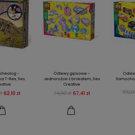
rcheolog -
Odlewy gipsowe -
Odlew
ka T-Rex, Ses
Jednorożce z brokatem, Ses
Samochod
eative
Creative
109,0
ł
62,10 zł
74,90 zł
67,41 zł