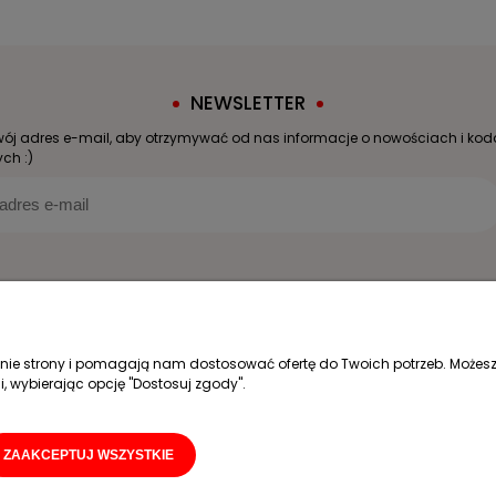
NEWSLETTER
wój adres e-mail, aby otrzymywać od nas informacje o nowościach i ko
ch :)
Moje konto
Informacje
Logowanie
Kontakt
łanie strony i pomagają nam dostosować ofertę do Twoich potrzeb. Możesz
Moje zamówienia
O nas
i, wybierając opcję "Dostosuj zgody".
Przechowalnia
Dystrybucja
Ustawienia konta
Co widzi Malusze
Blog
ZAAKCEPTUJ WSZYSTKIE
FAQ