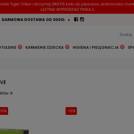
arki Tiger Tribe i otrzymaj GRATIS koło do pływania Jednorożec mark
⚠️LETNIA WYPRZEDAŻ TRWA⚠️
DARMOWA DOSTAWA OD 300ZŁ
OTULENIE
KARMIENIE DZIECKA
HIGIENA I PIELĘGNACJA
SP
IVE
któw: 8
-10%
-10%