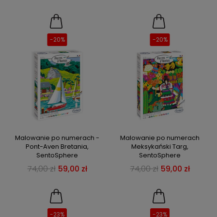
-20%
-20%
Malowanie po numerach -
Malowanie po numerach
Pont-Aven Bretania,
Meksykański Targ,
SentoSphere
SentoSphere
74,00 zł
59,00 zł
74,00 zł
59,00 zł
-23%
-23%