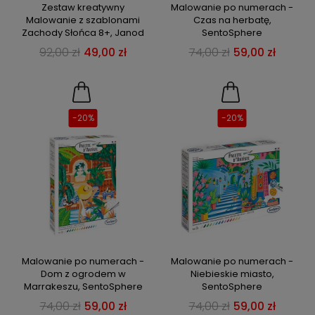
Zestaw kreatywny
Malowanie po numerach -
Malowanie z szablonami
Czas na herbatę,
Zachody Słońca 8+, Janod
SentoSphere
92,00 zł
49,00 zł
74,00 zł
59,00 zł
-20%
-20%
Malowanie po numerach -
Malowanie po numerach -
Dom z ogrodem w
Niebieskie miasto,
Marrakeszu, SentoSphere
SentoSphere
74,00 zł
59,00 zł
74,00 zł
59,00 zł