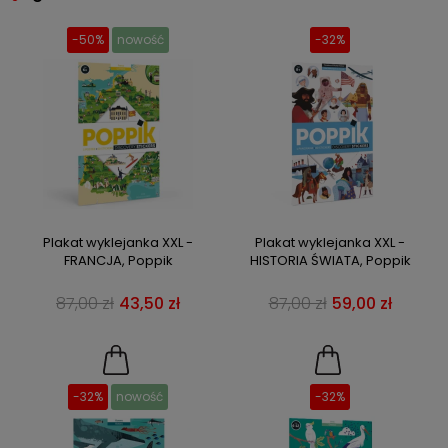
-50%
nowość
-32%
Plakat wyklejanka XXL -
Plakat wyklejanka XXL -
FRANCJA, Poppik
HISTORIA ŚWIATA, Poppik
87,00 zł
43,50 zł
87,00 zł
59,00 zł
-32%
nowość
-32%