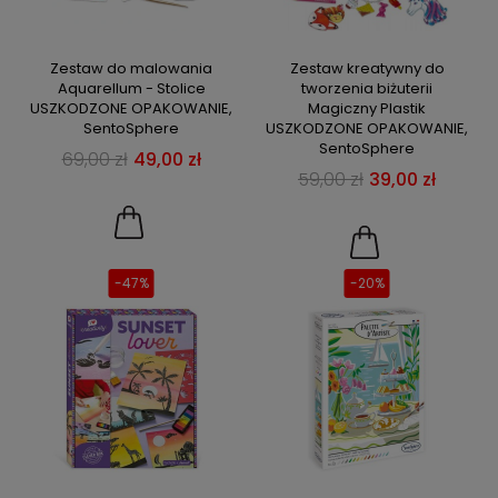
Zestaw do malowania
Zestaw kreatywny do
Aquarellum - Stolice
tworzenia biżuterii
USZKODZONE OPAKOWANIE,
Magiczny Plastik
SentoSphere
USZKODZONE OPAKOWANIE,
SentoSphere
69,00 zł
49,00 zł
59,00 zł
39,00 zł
-47%
-20%