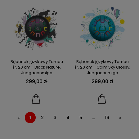
Bębenek językowy Tambu
Bębenek językowy Tambu
śr. 20 cm - Black Nature,
śr. 20 cm - Calm Sky Glossy,
Juegaconmigo
Juegaconmigo
299,00 zł
299,00 zł
«
1
2
3
4
5
...
16
»