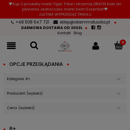
🖤Kup 2 produkty marki Tiger Tribe i otrzymaj GRATIS koło do
pływania Jednorożec marki Swim Essential!🖤
⚠️LETNIA WYPRZEDAŻ TRWA⚠️
+48 508 647 721
sklep@okiemmaluszka.pl
DARMOWA DOSTAWA OD 300ZŁ
Kontakt
Blog
OPCJE PRZEGLĄDANIA
Kategorie: 8+
Producent: (wybierz)
Cena: (wybierz)
8+