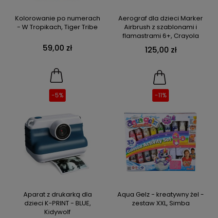
Kolorowanie po numerach
Aerograf dla dzieci Marker
- W Tropikach, Tiger Tribe
Airbrush z szablonami i
flamastrami 6+, Crayola
59,00 zł
125,00 zł
-5%
-11%
Aparat z drukarką dla
Aqua Gelz - kreatywny żel -
dzieci K-PRINT - BLUE,
zestaw XXL, Simba
Kidywolf