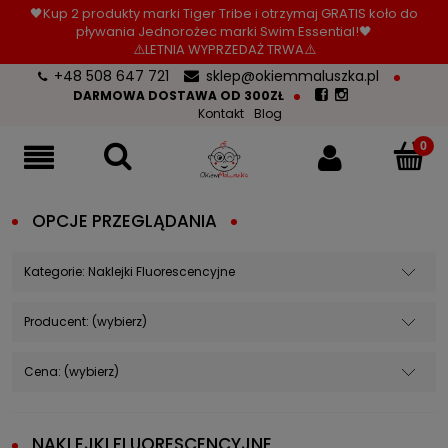
🖤Kup 2 produkty marki Tiger Tribe i otrzymaj GRATIS koło do
pływania Jednorożec marki Swim Essential!🖤
⚠️LETNIA WYPRZEDAŻ TRWA⚠️
+48 508 647 721
sklep@okiemmaluszka.pl
DARMOWA DOSTAWA OD 300ZŁ
Kontakt
Blog
OPCJE PRZEGLĄDANIA
Kategorie: Naklejki Fluorescencyjne
Producent: (wybierz)
Cena: (wybierz)
NAKLEJKI FLUORESCENCYJNE