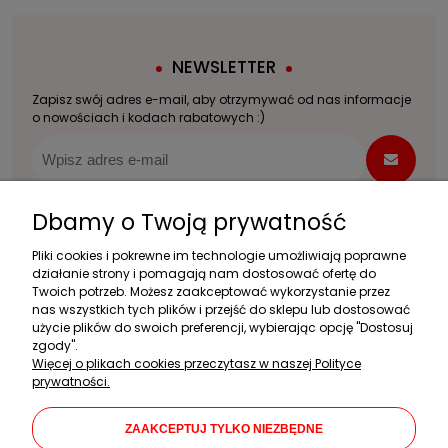
NEWSLETTER
Zapisz swój adres e-mail, aby otrzymywać od nas informacje
o nowościach i kodach rabatowych :)
Dbamy o Twoją prywatność
Zakupy
Pliki cookies i pokrewne im technologie umożliwiają poprawne
działanie strony i pomagają nam dostosować ofertę do
Pomoc
Twoich potrzeb. Możesz zaakceptować wykorzystanie przez
nas wszystkich tych plików i przejść do sklepu lub dostosować
użycie plików do swoich preferencji, wybierając opcję "Dostosuj
Moje konto
zgody".
Więcej o plikach cookies przeczytasz w naszej Polityce
Informacje
prywatności.
Dane firmy
ZAAKCEPTUJ TYLKO NIEZBĘDNE