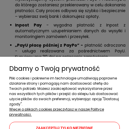
do którego zostaniesz przekierowany w celu dokonania
płatności. Cały proces odbywa się szybko i bezpiecznie
– wybierasz swój bank i dokonujesz opłaty.
Inpost Pay
- wygodna płatność z Inpost z
automatycznym uzupełnianiem danych do wysyłki i
monitoringiem zamówień i przesyłek.
„PayU płacę później z PayPo” -
płatność odroczona
- usługa realizowana za pośrednictwem PayU.
Kupujący ma 30 dni na opłacenie zamówienia.
Dbamy o Twoją prywatność
Zakupy
Pliki cookies i pokrewne im technologie umożliwiają poprawne
działanie strony i pomagają nam dostosować ofertę do
Twoich potrzeb. Możesz zaakceptować wykorzystanie przez
Pomoc
nas wszystkich tych plików i przejść do sklepu lub dostosować
użycie plików do swoich preferencji, wybierając opcję "Dostosuj
Moje konto
zgody".
Więcej o plikach cookies przeczytasz w naszej Polityce
Informacje
prywatności.
Dane firmy
ZAAKCEPTUJ TYLKO NIEZBĘDNE