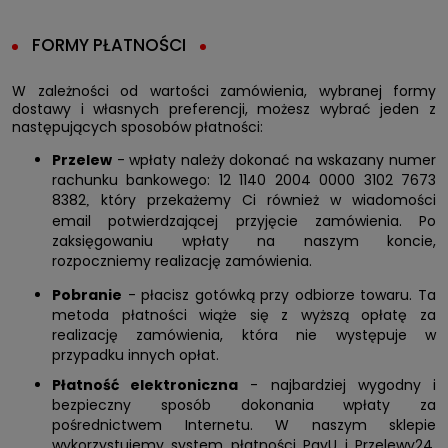
FORMY PŁATNOŚCI
W zależności od wartości zamówienia, wybranej formy
dostawy i własnych preferencji, możesz wybrać jeden z
następujących sposobów płatności:
Przelew
- wpłaty należy dokonać na wskazany numer
rachunku bankowego: 12 1140 2004 0000 3102 7673
8382
który przekażemy Ci również w wiadomości
,
email potwierdzającej przyjęcie zamówienia. Po
zaksięgowaniu wpłaty na naszym koncie,
rozpoczniemy realizację zamówienia.
Pobranie
- płacisz gotówką przy odbiorze towaru. Ta
metoda płatności wiąże się z wyższą opłatę za
realizację zamówienia, która nie występuje w
przypadku innych opłat.
Płatność elektroniczna
- najbardziej wygodny i
bezpieczny sposób dokonania wpłaty za
pośrednictwem Internetu. W naszym sklepie
wykorzystujemy system płatności PayU i Przelewy24,