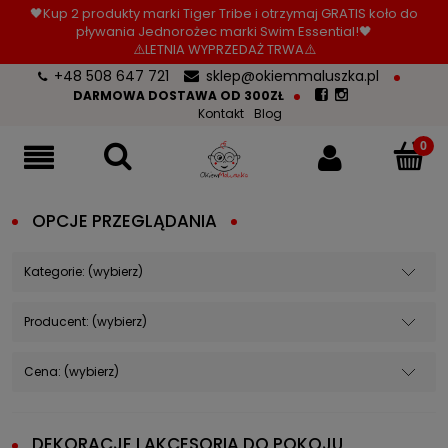
🖤Kup 2 produkty marki Tiger Tribe i otrzymaj GRATIS koło do
pływania Jednorożec marki Swim Essential!🖤
⚠️LETNIA WYPRZEDAŻ TRWA⚠️
+48 508 647 721
sklep@okiemmaluszka.pl
DARMOWA DOSTAWA OD 300ZŁ
Kontakt
Blog
OPCJE PRZEGLĄDANIA
Kategorie: (wybierz)
Producent: (wybierz)
Cena: (wybierz)
DEKORACJE I AKCESORIA DO POKOJU