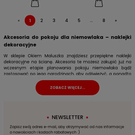
«
1
2
3
4
5
...
8
»
Akcesoria do pokoju dla niemowlaka – naklejki
dekoracyjne
W sklepie Okiem Maluszka znajdziesz przepiękne naklejki
dekoracyjne na ścianę. Akcesoria te możesz zakupić już na
wczesnym etapie planowania pokoju niemowlaka bądź
zastosować po jego narodzinach, aby odświeżyć, a ponadto
urozmaicić wystrój pomieszczenia. Nalepki są kolorowe i
urocze, posiadają motywy zwierzęce oraz bajkowe. Jest tu
również coś dla chłopców – dinozaury, pojazdy lub dobrze
znane postacie z pewnością im się spodobają. Możesz
wybierać z różnorodnych wzorów oraz rozmiarów, co
pozwala dopasować dekoracje do każdego stylu wnętrza.
Jeśli nie masz pewności, jakiej płci będzie Twoje dziecko,
NEWSLETTER
postaw na akcesoria do pokoju dla niemowlaka w
Zapisz swój adres e-mail, aby otrzymywać od nas informacje
neutralnych kolorach i wzorach. Z pewnością w naszej
o nowościach i kodach rabatowych :)
bogatej ofercie znajdziesz coś odpowiedniego!