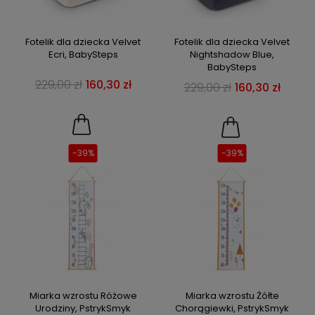
Fotelik dla dziecka Velvet
Fotelik dla dziecka Velvet
Ecri, BabySteps
Nightshadow Blue,
BabySteps
229,00 zł
160,30 zł
229,00 zł
160,30 zł
-39%
-39%
Miarka wzrostu Różowe
Miarka wzrostu Żółte
Urodziny, PstrykSmyk
Chorągiewki, PstrykSmyk