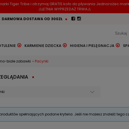
arki Tiger Tribe i otrzymaj GRATIS koło do pływania Jednorożec mark
⚠️LETNIA WYPRZEDAŻ TRWA⚠️
DARMOWA DOSTAWA OD 300ZŁ
OTULENIE
KARMIENIE DZIECKA
HIGIENA I PIELĘGNACJA
SP
no-białe zabawki
»
Pacynki
ZEGLĄDANIA
nki
produktów spełniających podane kryteria. Jeśli nie możesz znaleźć tego c