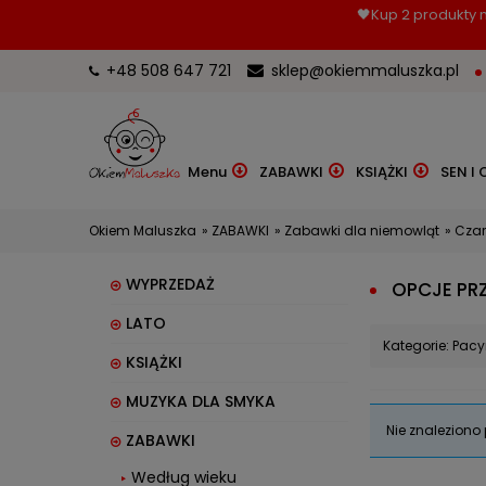
🖤Kup 2 produkty m
+48 508 647 721
sklep@okiemmaluszka.pl
Menu
ZABAWKI
KSIĄŻKI
SEN I 
Okiem Maluszka
»
ZABAWKI
»
Zabawki dla niemowląt
»
Czar
WYPRZEDAŻ
OPCJE PR
LATO
Kategorie: Pacy
KSIĄŻKI
MUZYKA DLA SMYKA
Nie znaleziono 
ZABAWKI
Według wieku