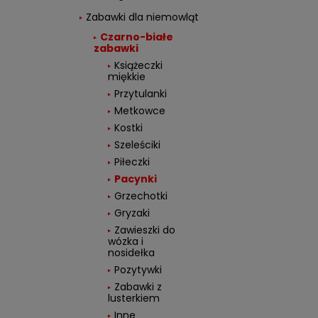
Zabawki dla niemowląt
Czarno-białe
zabawki
Książeczki
miękkie
Przytulanki
Metkowce
Kostki
Szeleściki
Piłeczki
Pacynki
Grzechotki
Gryzaki
Zawieszki do
wózka i
nosidełka
Pozytywki
Zabawki z
lusterkiem
Inne