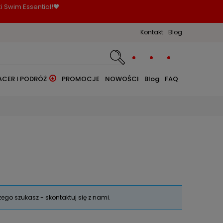
i Swim Essential!🖤
Kontakt
Blog
ACER I PODRÓŻ
PROMOCJE
NOWOŚCI
Blog
FAQ
zego szukasz - skontaktuj się z nami.