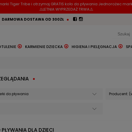
arki Tiger Tribe i otrzymaj GRATIS koło do pływania Jednorożec mark
⚠️LETNIA WYPRZEDAŻ TRWA⚠️
DARMOWA DOSTAWA OD 300ZŁ
OTULENIE
KARMIENIE DZIECKA
HIGIENA I PIELĘGNACJA
SP
ZEGLĄDANIA
arki do pływania
Producent: (
PŁYWANIA DLA DZIECI