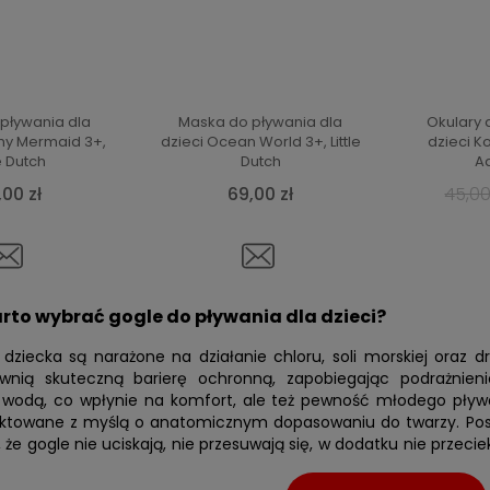
pływania dla
Maska do pływania dla
Okulary 
my Mermaid 3+,
dzieci Ocean World 3+, Little
dzieci K
le Dutch
Dutch
A
,00 zł
69,00 zł
45,00
rto wybrać gogle do pływania dla dzieci?
 dziecka są narażone na działanie chloru, soli morskiej oraz
wnią skuteczną barierę ochronną, zapobiegając podrażnienio
 wodą, co wpłynie na komfort, ale też pewność młodego pływak
ektowane z myślą o anatomicznym dopasowaniu do twarzy. Posia
, że gogle nie uciskają, nie przesuwają się, w dodatku nie prze
 do pływania, zamów okulary dziecięce już teraz!