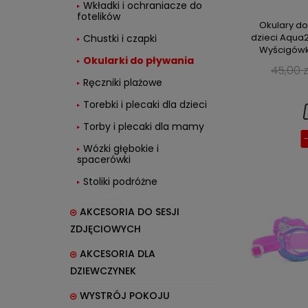
Wkładki i ochraniacze do
fotelików
Okulary do
dzieci Aqu
Chustki i czapki
Wyścigówk
Okularki do pływania
45,00 z
Ręczniki plażowe
Torebki i plecaki dla dzieci
Torby i plecaki dla mamy
Wózki głębokie i
spacerówki
Stoliki podróżne
AKCESORIA DO SESJI
ZDJĘCIOWYCH
AKCESORIA DLA
DZIEWCZYNEK
WYSTRÓJ POKOJU