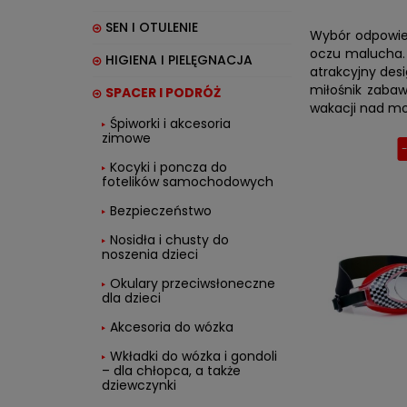
SEN I OTULENIE
Wybór odpowied
oczu malucha. 
HIGIENA I PIELĘGNACJA
atrakcyjny des
miłośnik zaba
SPACER I PODRÓŻ
wakacji nad mo
Śpiworki i akcesoria
zimowe
Kocyki i poncza do
fotelików samochodowych
Bezpieczeństwo
Nosidła i chusty do
noszenia dzieci
Okulary przeciwsłoneczne
dla dzieci
Akcesoria do wózka
Wkładki do wózka i gondoli
– dla chłopca, a także
dziewczynki