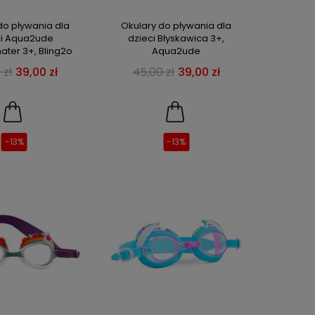
do pływania dla
Okulary do pływania dla
ci Aqua2ude
dzieci Błyskawica 3+,
ter 3+, Bling2o
Aqua2ude
 zł
39,00 zł
45,00 zł
39,00 zł
-13%
-13%