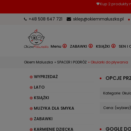
🖤Kup 2 produkty m
+48 508 647 721
sklep@okiemmaluszka.pl
Menu
ZABAWKI
KSIĄŻKI
SEN I 
Okiem Maluszka
»
SPACER I PODRÓŻ
»
Okularki do pływania
WYPRZEDAŻ
OPCJE PR
LATO
Kategorie: Okul
KSIĄŻKI
Cena: (wybierz)
MUZYKA DLA SMYKA
ZABAWKI
GOGLE DO 
KARMIENIE DZIECKA