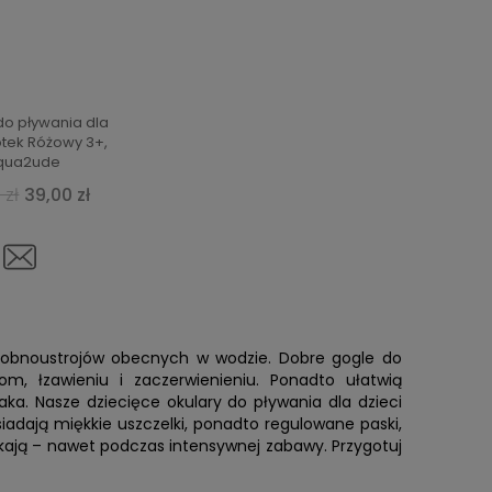
do pływania dla
otek Różowy 3+,
qua2ude
 zł
39,00 zł
 drobnoustrojów obecnych w wodzie. Dobre gogle do
m, łzawieniu i zaczerwienieniu. Ponadto ułatwią
a. Nasze dziecięce okulary do pływania dla dzieci
dają miękkie uszczelki, ponadto regulowane paski,
ciekają – nawet podczas intensywnej zabawy. Przygotuj