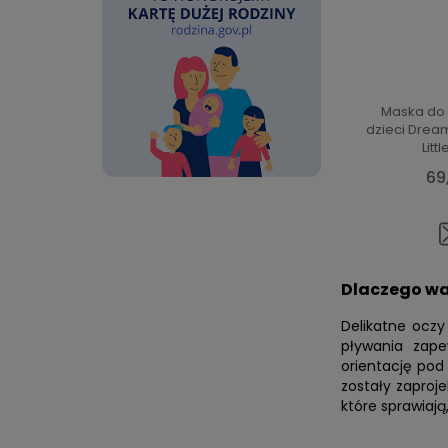
Maska do 
dzieci Drea
Litt
69
Dlaczego wa
Delikatne oczy
pływania zape
orientację pod
zostały zaproj
które sprawiają
swoją pociechę