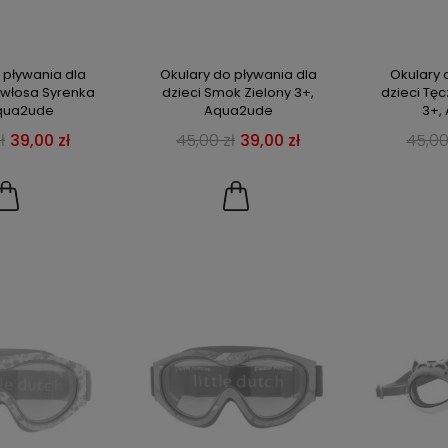
 pływania dla
Okulary do pływania dla
Okulary 
owłosa Syrenka
dzieci Smok Zielony 3+,
dzieci Tę
Aqua2ude
Aqua2ude
3+,
ł
39,00 zł
45,00 zł
39,00 zł
45,00