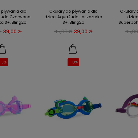
 pływania dla
Okulary do pływania dla
Okulary 
a2ude Czerwona
dzieci Aqua2ude Jaszczurka
dzie
a 3+, Bling2o
3+, Bling2o
Superboha
ł
39,00 zł
45,00 zł
39,00 zł
45,00
-13%
-13%