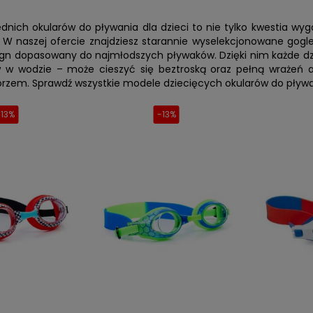
nich okularów do pływania dla dzieci to nie tylko kwestia wyg
W naszej ofercie znajdziesz starannie wyselekcjonowane gogle
ign dopasowany do najmłodszych pływaków. Dzięki nim każde dzie
w w wodzie – może cieszyć się beztroską oraz pełną wrażeń 
rzem. Sprawdź wszystkie modele dziecięcych okularów do pływ
-13%
-13%