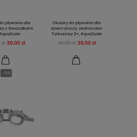
do pływania dla
Okulary do pływania dla
cza z Gwiazdkami
dzieci Uroczy Jednorożec
 Aqua2ude
Turkusowy 3+, Aqua2ude
 zł
39,00 zł
45,00 zł
39,00 zł
-13%