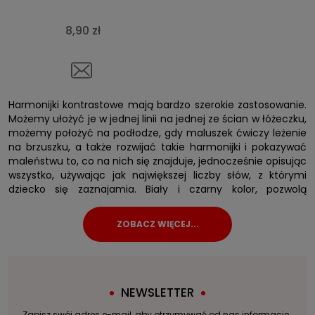
8,90 zł
Harmonijki kontrastowe mają bardzo szerokie zastosowanie.
Możemy ułożyć je w jednej linii na jednej ze ścian w łóżeczku,
możemy położyć na podłodze, gdy maluszek ćwiczy leżenie
na brzuszku, a także rozwijać takie harmonijki i pokazywać
maleństwu to, co na nich się znajduje, jednocześnie opisując
wszystko, używając jak największej liczby słów, z którymi
dziecko się zaznajamia. Biały i czarny kolor, pozwolą
maluchowi na stopniowe oswajanie wzroku oraz rozróżnianie
kształtów. Książeczki kontrastowe dla noworodka w takiej
formie to doskonała inwestycja w przyszłość, prawidłowy
rozwój młodego człowieka.
Doskonała zabawa z maluszkiem
NEWSLETTER
Zastanawiając się nad tym, jak już od pierwszych dni życia
rozwijać niemowlaka, a jednocześnie zapewnić mu
Zapisz swój adres e-mail, aby otrzymywać od nas informacje