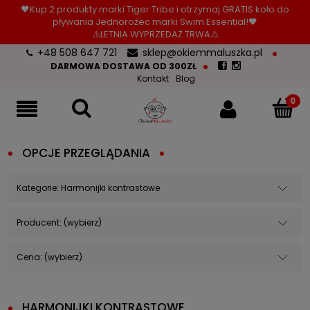
🖤Kup 2 produkty marki Tiger Tribe i otrzymaj GRATIS koło do
pływania Jednorożec marki Swim Essential!🖤
⚠️LETNIA WYPRZEDAŻ TRWA⚠️
+48 508 647 721
sklep@okiemmaluszka.pl
DARMOWA DOSTAWA OD 300ZŁ
Kontakt
Blog
OPCJE PRZEGLĄDANIA
Kategorie: Harmonijki kontrastowe
Producent: (wybierz)
Cena: (wybierz)
HARMONIJKI KONTRASTOWE