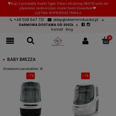
🖤Kup 2 produkty marki Tiger Tribe i otrzymaj GRATIS koło do
pływania Jednorożec marki Swim Essential!🖤
⚠️LETNIA WYPRZEDAŻ TRWA⚠️
+48 508 647 721
sklep@okiemmaluszka.pl
DARMOWA DOSTAWA OD 300ZŁ
Kontakt
Blog
BABY BREZZA
Znaleziono produktów: 18
-7%
-7%