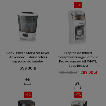
-7%
Baby Brezza Sterylizer Dryer
Ekspres do mleka
Advanced - sterylizator i
modyfikowanego Formula
suszarka do butelek
Pro Advanced ALL WHITE,
Baby Brezza
699,00 zł
1 399,00 zł
1 299,00 zł
-7%
-7%