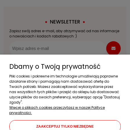
NEWSLETTER
Zapisz swój adres e-mail, aby otrzymywać od nas informacje
o nowościach i kodach rabatowych :)
Dbamy o Twoją prywatność
Zakupy
Pliki cookies i pokrewne im technologie umożliwiają poprawne
działanie strony i pomagają nam dostosować ofertę do
Twoich potrzeb. Możesz zaakceptować wykorzystanie przez
Pomoc
nas wszystkich tych plików i przejść do sklepu lub dostosować
użycie plików do swoich preferencji, wybierając opcję "Dostosuj
Moje konto
zgody".
Więcej o plikach cookies przeczytasz w naszej Polityce
Informacje
prywatności.
Dane firmy
ZAAKCEPTUJ TYLKO NIEZBĘDNE