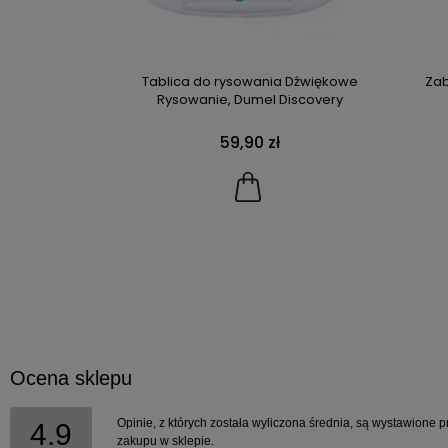
ostka, Dumel
Tablica do rysowania Dźwiękowe
Zab
Rysowanie, Dumel Discovery
59,90 zł
Ocena sklepu
Opinie, z których została wyliczona średnia, są wystawione p
4.9
zakupu w sklepie.