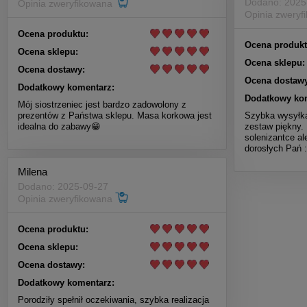
Dodano: 2025
Opinia zweryfikowana
Opinia zwery
Ocena produktu:
Ocena produkt
Ocena sklepu:
Ocena sklepu:
Ocena dostawy:
Ocena dostawy
Dodatkowy komentarz:
Dodatkowy ko
Mój siostrzeniec jest bardzo zadowolony z
prezentów z Państwa sklepu. Masa korkowa jest
Szybka wysyłka
idealna do zabawy😁
zestaw piękny. 
solenizantce a
dorosłych Pań
Milena
Dodano: 2025-09-27
Opinia zweryfikowana
Ocena produktu:
Ocena sklepu:
Ocena dostawy:
Dodatkowy komentarz:
Porodziły spełnił oczekiwania, szybka realizacja