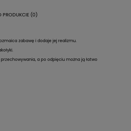
O PRODUKCIE (0)
ERA EWENTUALNYCH
NOŚCI
ozmaica zabawę i dodaje jej realizmu.
kołyki.
ę przechowywania, a po odpięciu można ją łatwo