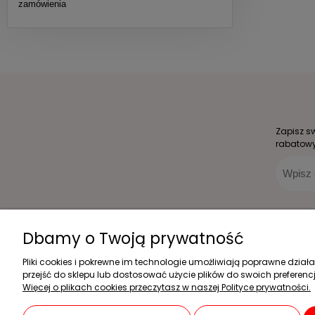
zamówienia
Zapisz s
rabatowy
Dbamy o Twoją prywatność
Zakupy
Pomoc
Czas realizacji zamówienia
Jak kupować?
Pliki cookies i pokrewne im technologie umożliwiają poprawne dzia
przejść do sklepu lub dostosować użycie plików do swoich preferencj
Formy płatności
Częste pytania
Więcej o plikach cookies przeczytasz w naszej Polityce prywatności.
Koszt dostawy
Polityka prywatności
Reklamacje i zwroty
Regulamin sklepu