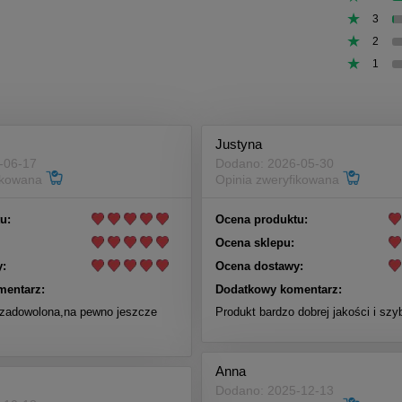
3
2
1
Justyna
-06-17
Dodano: 2026-05-30
fikowana
Opinia zweryfikowana
u:
Ocena produktu:
Ocena sklepu:
:
Ocena dostawy:
mentarz:
Dodatkowy komentarz:
zadowolona,na pewno jeszcze
Produkt bardzo dobrej jakości i sz
Anna
Dodano: 2025-12-13