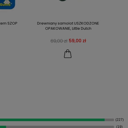
ytem SZOP
Drewniany samolot USZKODZONE
Mag
s
OPAKOWANIE, Little Dutch
Z
59,00 zł
69,00 zł
(227)
(19)