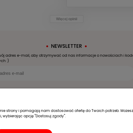
Więcej opinii
NEWSLETTER
wój adres e-mail, aby otrzymywać od nas informacje o nowościach i ko
ch :)
Moje konto
Informacje
Logowanie
Kontakt
łanie strony i pomagają nam dostosować ofertę do Twoich potrzeb. Możesz
i, wybierając opcję "Dostosuj zgody".
Moje zamówienia
O nas
Przechowalnia
Dystrybucja
Ustawienia konta
Co widzi Malusze