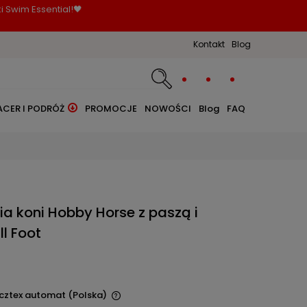
i Swim Essential!🖤
Kontakt
Blog
ACER I PODRÓŻ
PROMOCJE
NOWOŚCI
Blog
FAQ
a koni Hobby Horse z paszą i
l Foot
ocztex automat
(Polska)