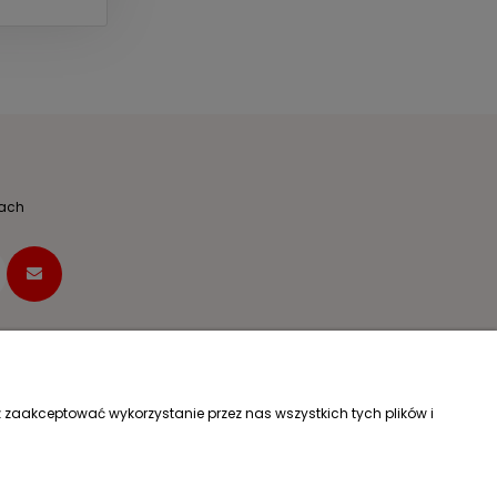
dach
Dane firmy
 zaakceptować wykorzystanie przez nas wszystkich tych plików i
KAMAR Mariusz Kalwarczyk
Chłopickiego 46
05-080 Izabelin C
k?