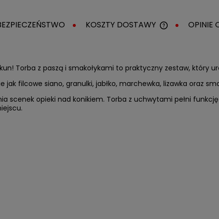
BEZPIECZEŃSTWO
KOSZTY DOSTAWY
OPINIE 
CENA NIE ZAWI
KOSZTÓW PŁAT
un! Torba z paszą i smakołykami to praktyczny zestaw, który ur
e jak filcowe siano, granulki, jabłko, marchewka, lizawka oraz sma
ia scenek opieki nad konikiem. Torba z uchwytami pełni funkcj
ejscu.