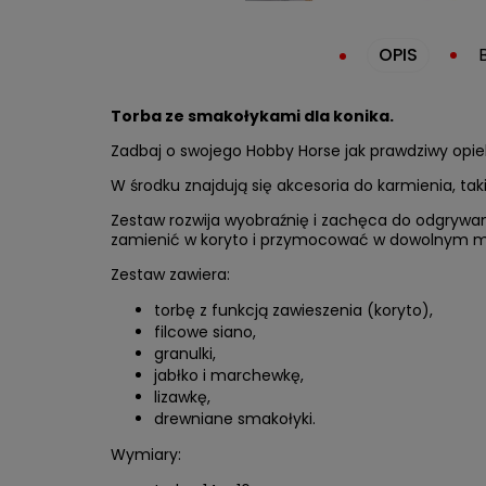
OPIS
Torba ze smakołykami dla konika.
Zadbaj o swojego Hobby Horse jak prawdziwy opiek
W środku znajdują się akcesoria do karmienia, taki
Zestaw rozwija wyobraźnię i zachęca do odgrywan
zamienić w koryto i przymocować w dowolnym mi
Zestaw zawiera:
torbę z funkcją zawieszenia (koryto),
filcowe siano,
granulki,
jabłko i marchewkę,
lizawkę,
drewniane smakołyki.
Wymiary: