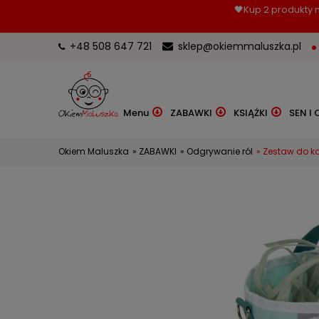
🖤Kup 2 produkty m
+48 508 647 721
sklep@okiemmaluszka.pl
Menu
ZABAWKI
KSIĄŻKI
SEN I 
Okiem Maluszka
»
ZABAWKI
»
Odgrywanie ról
»
Zestaw do ka