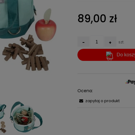
Cena nie
89,00 zł
kosztów 
-
+
szt.
Do kosz
Ocena:
zapytaj o produkt