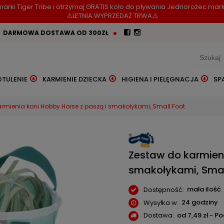
arki Tiger Tribe i otrzymaj GRATIS koło do pływania Jednorożec mark
⚠️LETNIA WYPRZEDAŻ TRWA⚠️
DARMOWA DOSTAWA OD 300ZŁ
OTULENIE
KARMIENIE DZIECKA
HIGIENA I PIELĘGNACJA
SP
rmienia koni Hobby Horse z paszą i smakołykami, Small Foot
Zestaw do karmieni
smakołykami, Smal
mała ilość
Dostępność:
24 godziny
Wysyłka w:
Dostawa:
od 7,49 zł
- P