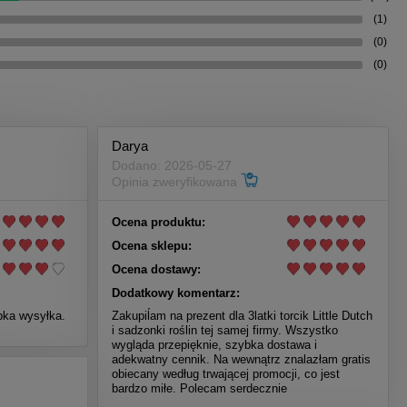
(1)
(0)
(0)
Darya
Dodano: 2026-05-27
Opinia zweryfikowana
Ocena produktu:
Ocena sklepu:
Ocena dostawy:
Dodatkowy komentarz:
ybka wysyłka.
Zakupiĺam na prezent dla 3latki torcik Little Dutch
i sadzonki roślin tej samej firmy. Wszystko
wygląda przepięknie, szybka dostawa i
adekwatny cennik. Na wewnątrz znalazłam gratis
obiecany według trwającej promocji, co jest
bardzo miłe. Polecam serdecznie