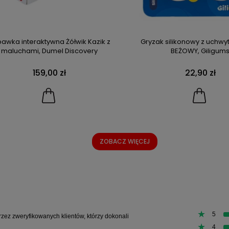
awka interaktywna Żółwik Kazik z
Gryzak silikonowy z uchw
maluchami, Dumel Discovery
BEŻOWY, Giligum
159,00 zł
22,90 zł
ZOBACZ WIĘCEJ
5
rzez zweryfikowanych klientów, którzy dokonali
4