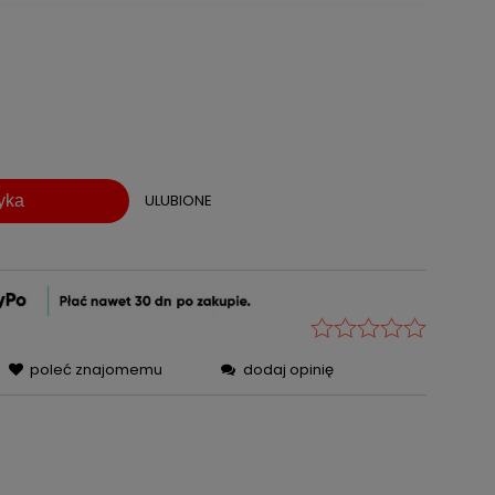
 zawiera ewentualnych
płatności
ULUBIONE
yka
poleć znajomemu
dodaj opinię