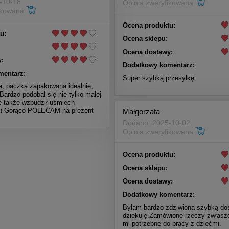
-10-18
Opinia zweryfikowana
fikowana
Ocena produktu:
u:
Ocena sklepu:
Ocena dostawy:
:
Dodatkowy komentarz:
mentarz:
Super szybką przesyłkę
, paczka zapakowana idealnie,
Bardzo podobał się nie tylko małej
le także wzbudził uśmiech
 :) Gorąco POLECAM na prezent
Małgorzata
Dodano: 2025-10-02
Opinia zweryfikowana
Ocena produktu:
Ocena sklepu:
Ocena dostawy:
Dodatkowy komentarz:
Byłam bardzo zdziwiona szybką do
dziękuję.Zamówione rzeczy zwłaszc
mi potrzebne do pracy z dziećmi.