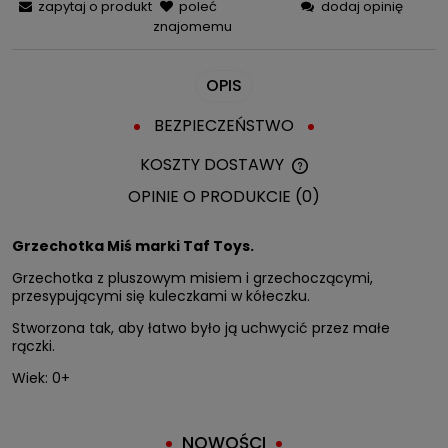
zapytaj o produkt
poleć
dodaj opinię
znajomemu
OPIS
BEZPIECZEŃSTWO
KOSZTY DOSTAWY
CENA NIE ZAWIERA 
OPINIE O PRODUKCIE (0)
KOSZTÓW PŁATNOŚC
Grzechotka Miś marki Taf Toys.
Grzechotka z pluszowym misiem i grzechoczącymi,
przesypującymi się kuleczkami w kółeczku.
Stworzona tak, aby łatwo było ją uchwycić przez małe
rączki.
Wiek: 0+
NOWOŚCI