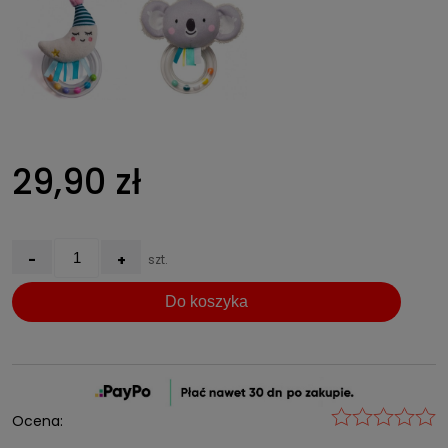
29,90 zł
-
+
szt.
Do koszyka
Ocena: