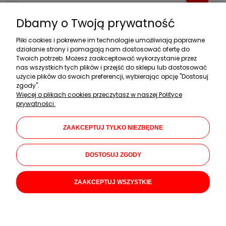
Dbamy o Twoją prywatność
Pliki cookies i pokrewne im technologie umożliwiają poprawne
Zakupy
działanie strony i pomagają nam dostosować ofertę do
Twoich potrzeb. Możesz zaakceptować wykorzystanie przez
Pomoc
nas wszystkich tych plików i przejść do sklepu lub dostosować
użycie plików do swoich preferencji, wybierając opcję "Dostosuj
Moje konto
zgody".
Więcej o plikach cookies przeczytasz w naszej Polityce
Informacje
prywatności.
Dane firmy
ZAAKCEPTUJ TYLKO NIEZBĘDNE
KAMAR Mariusz Kalwarczyk
Chłopickiego 46
DOSTOSUJ ZGODY
05-080 Izabelin C
+48 508 647 721
ZAAKCEPTUJ WSZYSTKIE
pon.-pt.: 08:00-17:00
sklep@okiemmaluszka.pl