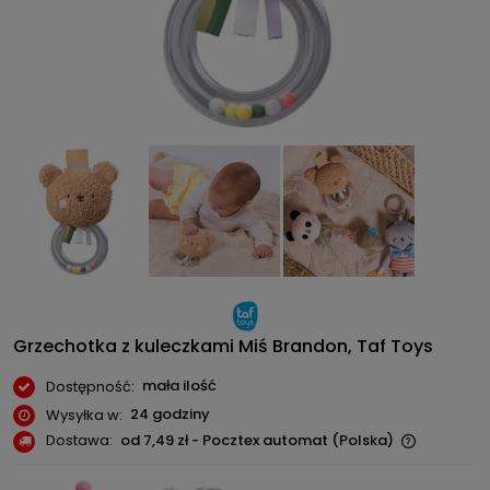
Grzechotka z kuleczkami Miś Brandon, Taf Toys
mała ilość
Dostępność:
24 godziny
Wysyłka w:
Dostawa:
od 7,49 zł
- Pocztex automat
(Polska)
Cena nie zawiera ewentualnych kosztów płatności