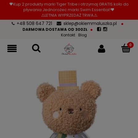
🖤Kup 2 produkty marki Tiger Tribe i otrzymaj GRATIS koło do
pływania Jednorożec marki Swim Essential!🖤
⚠️LETNIA WYPRZEDAŻ TRWA⚠️
+48 508 647 721
sklep@okiemmaluszka.pl
DARMOWA DOSTAWA OD 300ZŁ
Kontakt
Blog