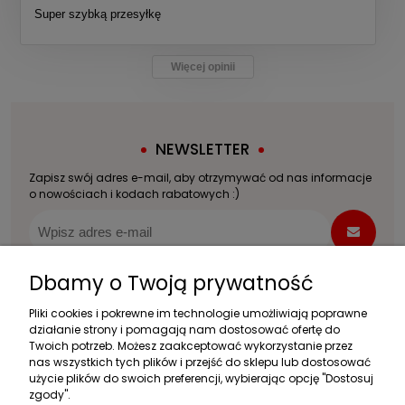
Super szybką przesyłkę
Więcej opinii
NEWSLETTER
Zapisz swój adres e-mail, aby otrzymywać od nas informacje
o nowościach i kodach rabatowych :)
Dbamy o Twoją prywatność
Pliki cookies i pokrewne im technologie umożliwiają poprawne
Zakupy
działanie strony i pomagają nam dostosować ofertę do
Twoich potrzeb. Możesz zaakceptować wykorzystanie przez
Pomoc
nas wszystkich tych plików i przejść do sklepu lub dostosować
użycie plików do swoich preferencji, wybierając opcję "Dostosuj
Moje konto
zgody".