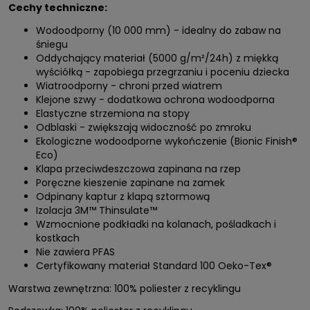
Cechy techniczne:
Wodoodporny (10 000 mm) - idealny do zabaw na
śniegu
Oddychający materiał (5000 g/m²/24h) z miękką
wyściółką - zapobiega przegrzaniu i poceniu dziecka
Wiatroodporny - chroni przed wiatrem
Klejone szwy - dodatkowa ochrona wodoodporna
Elastyczne strzemiona na stopy
Odblaski - zwiększają widoczność po zmroku
Ekologiczne wodoodporne wykończenie (Bionic Finish®
Eco)
Klapa przeciwdeszczowa zapinana na rzep
Poręczne kieszenie zapinane na zamek
Odpinany kaptur z klapą sztormową
Izolacja 3M™ Thinsulate™
Wzmocnione podkładki na kolanach, pośladkach i
kostkach
Nie zawiera PFAS
Certyfikowany materiał Standard 100 Oeko-Tex®
Warstwa zewnętrzna: 100% poliester z recyklingu