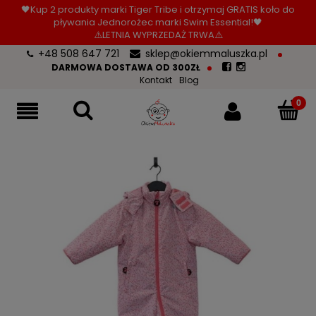
🖤Kup 2 produkty marki Tiger Tribe i otrzymaj GRATIS koło do
pływania Jednorożec marki Swim Essential!🖤
⚠️LETNIA WYPRZEDAŻ TRWA⚠️
+48 508 647 721
sklep@okiemmaluszka.pl
DARMOWA DOSTAWA OD 300ZŁ
Kontakt
Blog