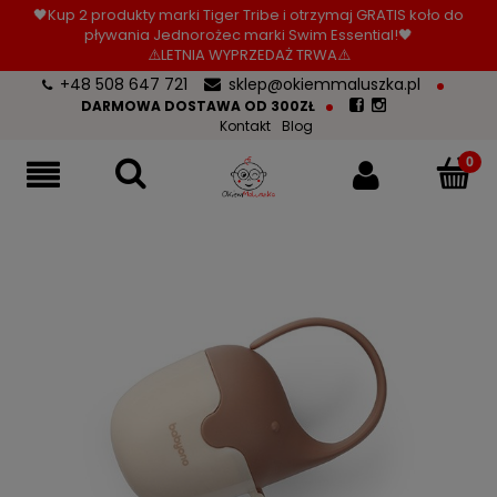
🖤Kup 2 produkty marki Tiger Tribe i otrzymaj GRATIS koło do
pływania Jednorożec marki Swim Essential!🖤
⚠️LETNIA WYPRZEDAŻ TRWA⚠️
+48 508 647 721
sklep@okiemmaluszka.pl
DARMOWA DOSTAWA OD 300ZŁ
Kontakt
Blog