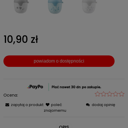
10,90 zł
powiadom o dostępności
Ocena:
zapytaj o produkt
poleć
dodaj opinię
znajomemu
OPIS