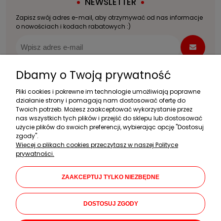
NEWSLETTER
Zapisz swój adres e-mail, aby otrzymywać od nas informacje
o nowościach i kodach rabatowych :)
Dbamy o Twoją prywatność
Pliki cookies i pokrewne im technologie umożliwiają poprawne
Zakupy
działanie strony i pomagają nam dostosować ofertę do
Twoich potrzeb. Możesz zaakceptować wykorzystanie przez
Pomoc
nas wszystkich tych plików i przejść do sklepu lub dostosować
użycie plików do swoich preferencji, wybierając opcję "Dostosuj
Moje konto
zgody".
Więcej o plikach cookies przeczytasz w naszej Polityce
Informacje
prywatności.
Dane firmy
ZAAKCEPTUJ TYLKO NIEZBĘDNE
KAMAR Mariusz Kalwarczyk
Chłopickiego 46
DOSTOSUJ ZGODY
05-080 Izabelin C