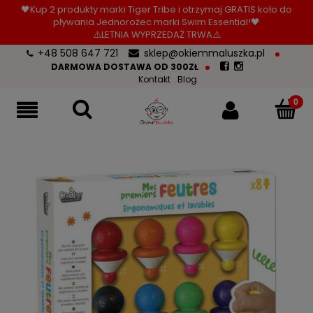
🖤Kup 2 produkty marki Tiger Tribe i otrzymaj GRATIS koło do
pływania Jednorożec marki Swim Essential!🖤
⚠️LETNIA WYPRZEDAŻ TRWA⚠️
+48 508 647 721
sklep@okiemmaluszka.pl
DARMOWA DOSTAWA OD 300ZŁ
Kontakt
Blog