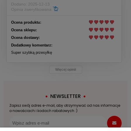
Dodano: 2025-12-13
Opinia zweryfikowana
Ocena produktu:
Ocena sklepu:
Ocena dostawy:
Dodatkowy komentarz:
Super szybką przesyłkę
Więcej opinii
NEWSLETTER
Zapisz swój adres e-mail, aby otrzymywać od nas informacje
o nowościach i kodach rabatowych :)