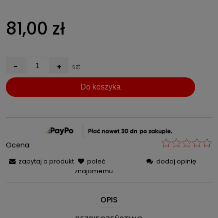
Cena nie zawiera ewentualnych kosztów płatności
81,00 zł
-
+
szt.
Do koszyka
Ocena:
zapytaj o produkt
poleć
dodaj opinię
znajomemu
OPIS