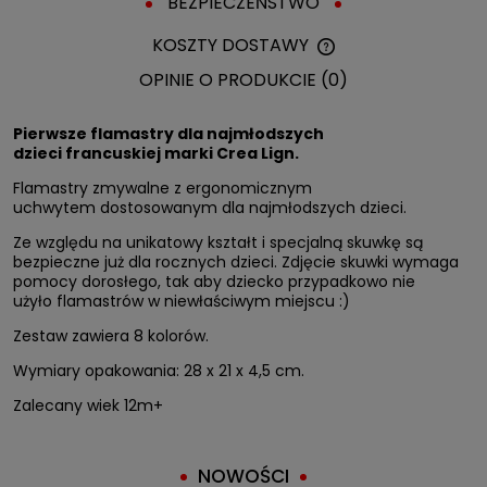
BEZPIECZEŃSTWO
KOSZTY DOSTAWY
CENA NIE ZAWIERA 
OPINIE O PRODUKCIE (0)
KOSZTÓW PŁATNOŚC
Pierwsze flamastry dla najmłodszych
dzieci francuskiej marki Crea Lign.
Flamastry zmywalne z ergonomicznym
uchwytem dostosowanym dla najmłodszych dzieci.
Ze względu na unikatowy kształt i specjalną skuwkę są
bezpieczne już dla rocznych dzieci. Zdjęcie skuwki wymaga
pomocy dorosłego, tak aby dziecko przypadkowo nie
użyło flamastrów w niewłaściwym miejscu :)
Zestaw zawiera 8 kolorów.
Wymiary opakowania: 28 x 21 x 4,5 cm.
Zalecany wiek 12m+
NOWOŚCI