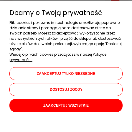
Dbamy o Twoją prywatność
Zakupy
Pliki cookies i pokrewne im technologie umożliwiają poprawne
działanie strony i pomagają nam dostosować ofertę do
Twoich potrzeb. Możesz zaakceptować wykorzystanie przez
Pomoc
nas wszystkich tych plików i przejść do sklepu lub dostosować
użycie plików do swoich preferencji, wybierając opcję "Dostosuj
Moje konto
zgody".
Więcej o plikach cookies przeczytasz w naszej Polityce
Informacje
prywatności.
Dane firmy
ZAAKCEPTUJ TYLKO NIEZBĘDNE
KAMAR Mariusz Kalwarczyk
Chłopickiego 46
DOSTOSUJ ZGODY
05-080 Izabelin C
+48 508 647 721
ZAAKCEPTUJ WSZYSTKIE
pon.-pt.: 08:00-17:00
sklep@okiemmaluszka.pl