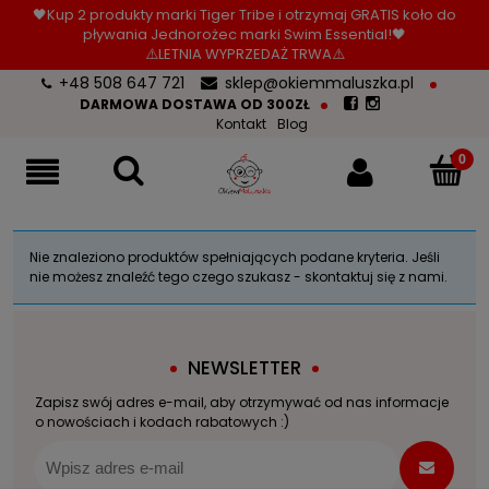
🖤Kup 2 produkty marki Tiger Tribe i otrzymaj GRATIS koło do
pływania Jednorożec marki Swim Essential!🖤
⚠️LETNIA WYPRZEDAŻ TRWA⚠️
+48 508 647 721
sklep@okiemmaluszka.pl
DARMOWA DOSTAWA OD 300ZŁ
Kontakt
Blog
Nie znaleziono produktów spełniających podane kryteria. Jeśli
nie możesz znaleźć tego czego szukasz - skontaktuj się z nami.
NEWSLETTER
Zapisz swój adres e-mail, aby otrzymywać od nas informacje
o nowościach i kodach rabatowych :)