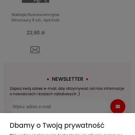
Naklejki fluorescencyjne
Dinozaury 9 szt., Apli Kids
22,90 zł
NEWSLETTER
Zapisz swój adres e-mail, aby otrzymywać od nas informacje
o nowościach i kodach rabatowych :)
Dbamy o Twoją prywatność