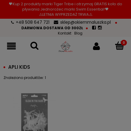
🖤Kup 2 produkty marki Tiger Tribe i otrzymaj GRATIS koło do
pływania Jednorożec marki Swim Essential!🖤
⚠️LETNIA WYPRZEDAŻ TRWA⚠️
+48 508 647 721
sklep@okiemmaluszka.pl
DARMOWA DOSTAWA OD 300ZŁ
Kontakt
Blog
APLI KIDS
Znaleziono produktów: 1