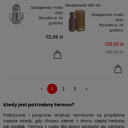
Niedźwiedź 460 ml
Dostępność:
mała
ilość
Dostępność:
mała
Wysyłka w:
24
ilość
godziny
Wysyłka w:
24
godziny
112,00 zł
139,00 zł
149,00 zł
«
1
2
3
»
Kiedy jest potrzebny termos?
Praktyczne i poręczne artykuły termiczne są przydatne
zawsze wtedy, gdy chcesz zabrać z domu ciepłą herbatę
lub posiłek. Termos z rurką dla dzieci sprawdzi się zarówno