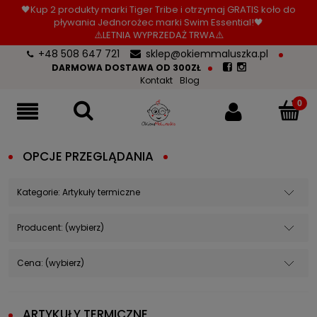
🖤Kup 2 produkty marki Tiger Tribe i otrzymaj GRATIS koło do
pływania Jednorożec marki Swim Essential!🖤
⚠️LETNIA WYPRZEDAŻ TRWA⚠️
+48 508 647 721
sklep@okiemmaluszka.pl
DARMOWA DOSTAWA OD 300ZŁ
Kontakt
Blog
OPCJE PRZEGLĄDANIA
Kategorie: Artykuły termiczne
Producent: (wybierz)
Cena: (wybierz)
ARTYKUŁY TERMICZNE