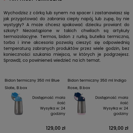
Wychodzisz z córką lub synem na spacer i zastanawiasz się
jak przygotować do zabrania ciepły napój, lub zupę, by nie
wystygły? A może chcesz spakować dziecku prowiant do
szkoły? Niezastąpione w takich chwilach są artykuły
termoizolacyjne. Termos, bidon z rurką, butelka termiczna,
torba i inne akcesoria pozwolą cieszyć się odpowiednią
temperaturą zabranych produktów przez wiele godzin, bez
konieczności szukania miejsca, w których je podgrzejesz.
Sprawdź, co powinieneś wiedzieć na ich temat.
Bidon termiczny 350 ml Blue
Bidon termiczny 350 ml Indigo
Slate, B.box
Rose, B.box
Dostępność:
mała
Dostępność:
mała
ilość
ilość
Wysyłka w:
24
Wysyłka w:
24
godziny
godziny
129,00 zł
129,00 zł