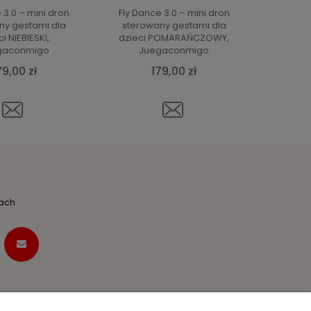
 3.0 – mini dron
Fly Dance 3.0 – mini dron
ny gestami dla
sterowany gestami dla
i NIEBIESKI,
dzieci POMARAŃCZOWY,
gaconmigo
Juegaconmigo
79,00 zł
179,00 zł
dach