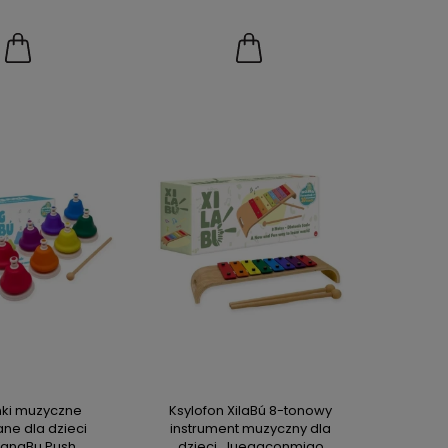
ki muzyczne
Ksylofon XilaBú 8-tonowy
ane dla dzieci
instrument muzyczny dla
angBu Push,
dzieci, Juegaconmigo