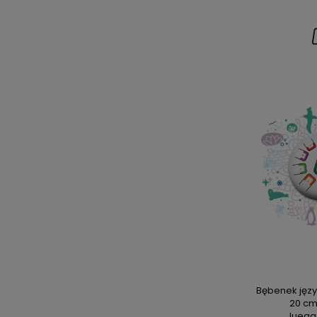
Bębenek jęz
20 cm
Juega