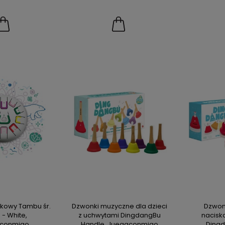
ykowy Tambu śr.
Dzwonki muzyczne dla dzieci
Dzwon
 - White,
z uchwytami DingdangBu
nacisk
conmigo
Handle, Juegaconmigo
Dingd