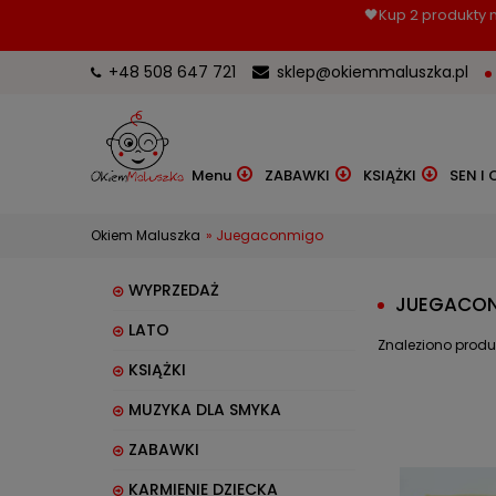
🖤Kup 2 produkty m
+48 508 647 721
sklep@okiemmaluszka.pl
Menu
ZABAWKI
KSIĄŻKI
SEN I 
Okiem Maluszka
»
Juegaconmigo
WYPRZEDAŻ
JUEGACO
LATO
Znaleziono produ
KSIĄŻKI
MUZYKA DLA SMYKA
ZABAWKI
KARMIENIE DZIECKA