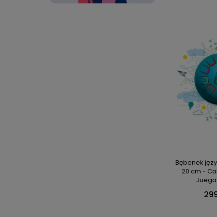
Bębenek jęz
20 cm - Ca
Juega
299