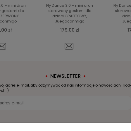
.0 – mini dron
Fly Dance 3.0 – mini dron
Fly Dance
 gestami dla
sterowany gestami dla
sterowa
 CZERWONY,
dzieci GRAFITOWY,
dziec
conmigo
Juegaconmigo
Jue
,00 zł
179,00 zł
1
NEWSLETTER
wój adres e-mail, aby otrzymywać od nas informacje o nowościach i ko
ch :)
Moje konto
Informacje