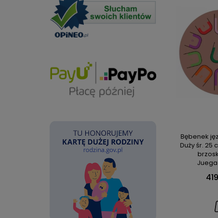
Bębenek j
Duży śr. 25
brzos
Juega
419