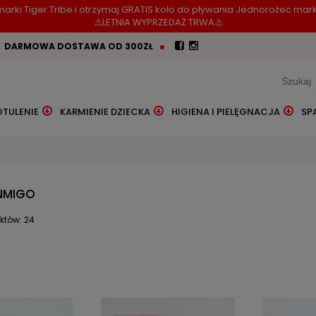
arki Tiger Tribe i otrzymaj GRATIS koło do pływania Jednorożec mark
⚠️LETNIA WYPRZEDAŻ TRWA⚠️
DARMOWA DOSTAWA OD 300ZŁ
OTULENIE
KARMIENIE DZIECKA
HIGIENA I PIELĘGNACJA
SP
NMIGO
któw: 24