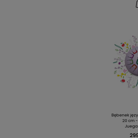
Bębenek jęz
20 cm -
Juega
299